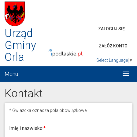
ZALOGUJ SIĘ
Urząd
Gminy
ZAŁÓŻ KONTO
Orla
Select Language
▼
Menu
Włąc
menu
Kontakt
*
Gwiazdka oznacza pola obowiązkowe
Imię i nazwisko: